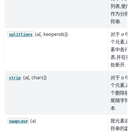
列表,使用
作为分隔
符串.
(a[, keepends])
对于
a
中
splitlines
个元素,返
素中各行
表,并在行
处断开.
(a[, chars])
对于
a
中
strip
个元素,返
个删除前
尾随字符
本.
(a)
按元素返
swapcase
符串的副本