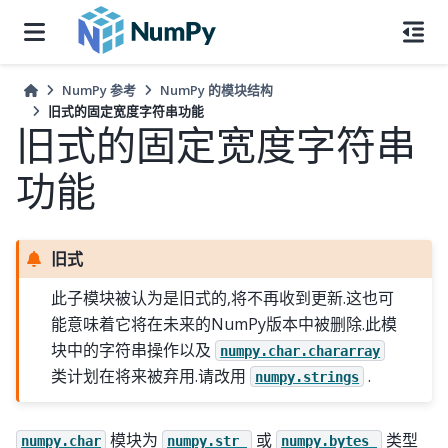
NumPy 参考
NumPy 的模块结构
旧式的固定宽度字符串功能
旧式的固定宽度字符串
功能
旧式
此子模块被认为是旧式的,将不再收到更新.这也可
能意味着它将在未来的NumPy版本中被删除.此模
块中的字符串操作以及
numpy.char.chararray
类计划在将来被弃用.请改用
.
numpy.strings
模块为
或
类型
numpy.char
numpy.str_
numpy.bytes_