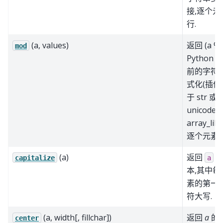
接,逐个元
行.
(a, values)
返回 (a % 
mod
Python 2
前的字符
式化(插值)
于 str 或
unicode 
array_lik
逐个元素执
(a)
返回
的
capitalize
a
本,其中每
素的第一
符大写.
(a, width[, fillchar])
返回
a
的副
center