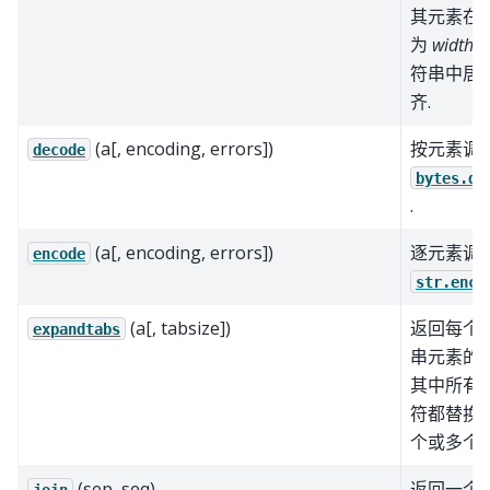
其元素在
为
width
符串中居
齐.
(a[, encoding, errors])
按元素调
decode
bytes.de
.
(a[, encoding, errors])
逐元素调
encode
str.enco
(a[, tabsize])
返回每个
expandtabs
串元素的副
其中所有
符都替换
个或多个空
(sep, seq)
返回一个
join