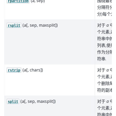
(a, sep)
围绕最右
rpartition
分隔符分区
分)每个元
(a[, sep, maxsplit])
对于
a
中
rsplit
个元素,返
符串中的
列表,使用
作为分隔
符串.
(a[, chars])
对于
a
中
rstrip
个元素,返
个删除尾
符的副本.
(a[, sep, maxsplit])
对于
a
中
split
个元素,返
符串中的