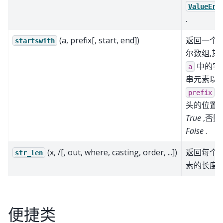
ValueErr
.
(a, prefix[, start, end])
返回一个
startswith
尔数组,其
中的字
a
串元素以
prefix
头的位置
True
,否则
False
.
(x, /[, out, where, casting, order, ...])
返回每个
str_len
素的长度.
便捷类