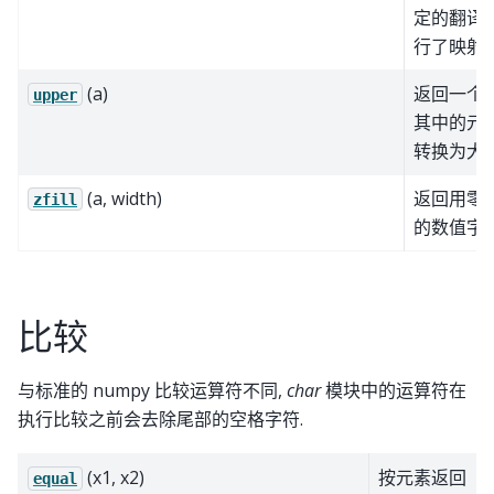
定的翻译
行了映射.
(a)
返回一个数
upper
其中的元
转换为大写
(a, width)
返回用零
zfill
的数值字符
比较
与标准的 numpy 比较运算符不同,
char
模块中的运算符在
执行比较之前会去除尾部的空格字符.
(x1, x2)
按元素返回
equal