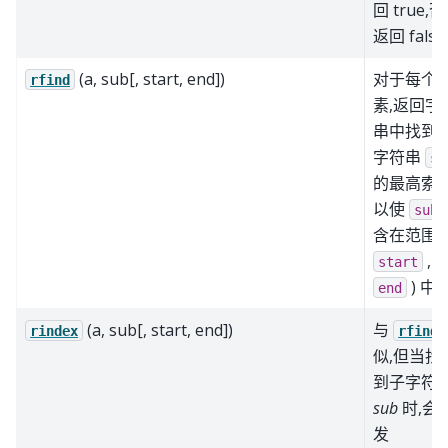
回 true,
返回 false.
(a, sub[, start, end])
对于每个
rfind
素,返回字
串中找到
字符串
su
的最高索引
以使
sub
含在范围 [
,
start
) 中.
end
(a, sub[, start, end])
与
rindex
rfind
似,但当找
到子字符
sub
时,会
发