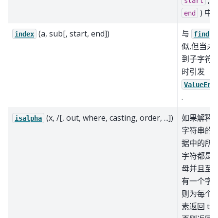
start
) 中.
end
(a, sub[, start, end])
与
index
find
似,但当未
到子字符
时引发
ValueErr
.
(x, /[, out, where, casting, order, ...])
如果解释
isalpha
字符串的
据中的所
字符都是
母并且至
有一个字符
则为每个
素返回 tru