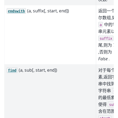
(a, suffix[, start, end])
返回一个
endswith
尔数组,如
中的字
a
串元素以
suffix
尾,则为
Tr
,否则为
False
.
(a, sub[, start, end])
对于每个
find
素,返回字
串中找到
字符串
su
的最低索引
使得
sub
含在范围 [
,