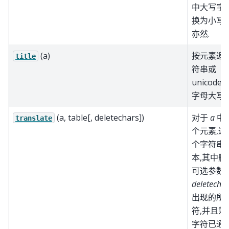
中大写字
换为小写,
亦然.
(a)
按元素返
title
符串或
unicode
字母大写版
(a, table[, deletechars])
对于
a
中
translate
个元素,返
个字符串
本,其中删
可选参数
deletechar
出现的所
符,并且剩
字符已通