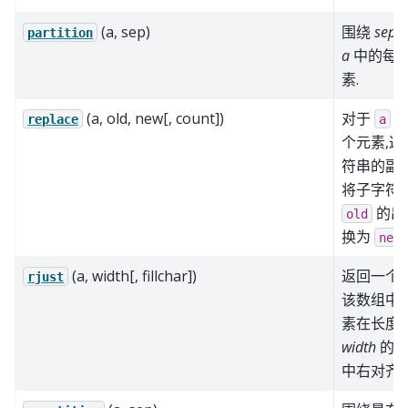
(a, sep)
围绕
sep
partition
a
中的每
素.
(a, old, new[, count])
对于
中
replace
a
个元素,返
符串的副本
将子字符
的出
old
换为
new
(a, width[, fillchar])
返回一个数
rjust
该数组中
素在长度
width
的字
中右对齐.