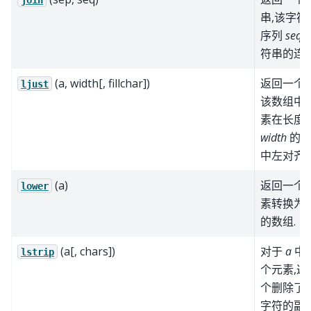
串,该字符
序列
seq
符串的连接
(a, width[, fillchar])
返回一个数
ljust
该数组中
素在长度
width
的字
中左对齐.
(a)
返回一个
lower
素转换为
的数组.
(a[, chars])
对于
a
中
lstrip
个元素,返
个删除了
字符的副本