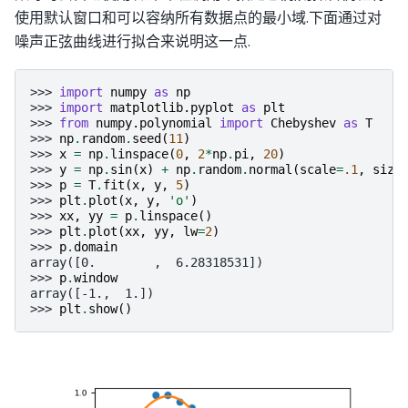
使用默认窗口和可以容纳所有数据点的最小域.下面通过对
噪声正弦曲线进行拟合来说明这一点.
>>> 
import
numpy
as
np
>>> 
import
matplotlib.pyplot
as
plt
>>> 
from
numpy.polynomial
import
Chebyshev
as
T
>>> 
np
.
random
.
seed
(
11
)
>>> 
x
=
np
.
linspace
(
0
,
2
*
np
.
pi
,
20
)
>>> 
y
=
np
.
sin
(
x
)
+
np
.
random
.
normal
(
scale
=
.1
,
size
>>> 
p
=
T
.
fit
(
x
,
y
,
5
)
>>> 
plt
.
plot
(
x
,
y
,
'o'
)
>>> 
xx
,
yy
=
p
.
linspace
()
>>> 
plt
.
plot
(
xx
,
yy
,
lw
=
2
)
>>> 
p
.
domain
array([0.        ,  6.28318531])
>>> 
p
.
window
array([-1.,  1.])
>>> 
plt
.
show
()