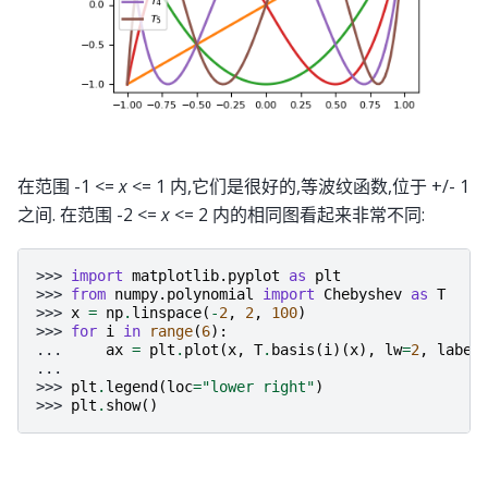
在范围 -1 <=
x
<= 1 内,它们是很好的,等波纹函数,位于 +/- 1
之间. 在范围 -2 <=
x
<= 2 内的相同图看起来非常不同:
>>> 
import
matplotlib.pyplot
as
plt
>>> 
from
numpy.polynomial
import
Chebyshev
as
T
>>> 
x
=
np
.
linspace
(
-
2
,
2
,
100
)
>>> 
for
i
in
range
(
6
):
... 
ax
=
plt
.
plot
(
x
,
T
.
basis
(
i
)(
x
),
lw
=
2
,
label
...
>>> 
plt
.
legend
(
loc
=
"lower right"
)
>>> 
plt
.
show
()