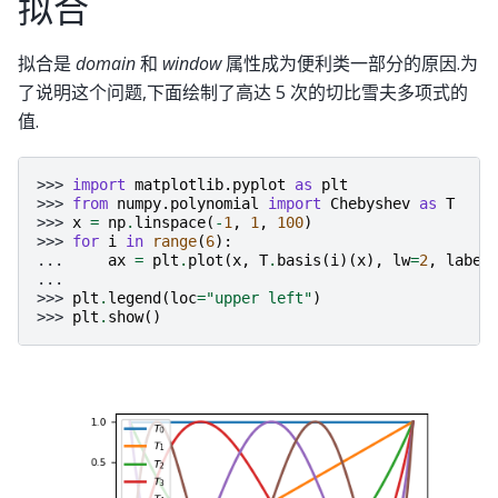
拟合
拟合是
domain
和
window
属性成为便利类一部分的原因.为
了说明这个问题,下面绘制了高达 5 次的切比雪夫多项式的
值.
>>> 
import
matplotlib.pyplot
as
plt
>>> 
from
numpy.polynomial
import
Chebyshev
as
T
>>> 
x
=
np
.
linspace
(
-
1
,
1
,
100
)
>>> 
for
i
in
range
(
6
):
... 
ax
=
plt
.
plot
(
x
,
T
.
basis
(
i
)(
x
),
lw
=
2
,
label
...
>>> 
plt
.
legend
(
loc
=
"upper left"
)
>>> 
plt
.
show
()