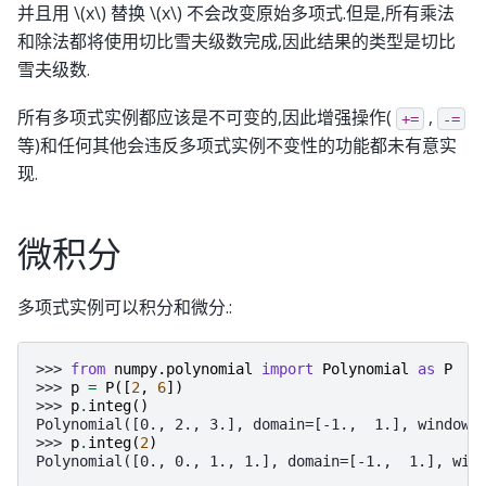
并且用
\(x\)
替换
\(x\)
不会改变原始多项式.但是,所有乘法
和除法都将使用切比雪夫级数完成,因此结果的类型是切比
雪夫级数.
所有多项式实例都应该是不可变的,因此增强操作(
,
+=
-=
等)和任何其他会违反多项式实例不变性的功能都未有意实
现.
微积分
多项式实例可以积分和微分.:
>>> 
from
numpy.polynomial
import
Polynomial
as
P
>>> 
p
=
P
([
2
,
6
])
>>> 
p
.
integ
()
Polynomial([0., 2., 3.], domain=[-1.,  1.], window=
>>> 
p
.
integ
(
2
)
Polynomial([0., 0., 1., 1.], domain=[-1.,  1.], win