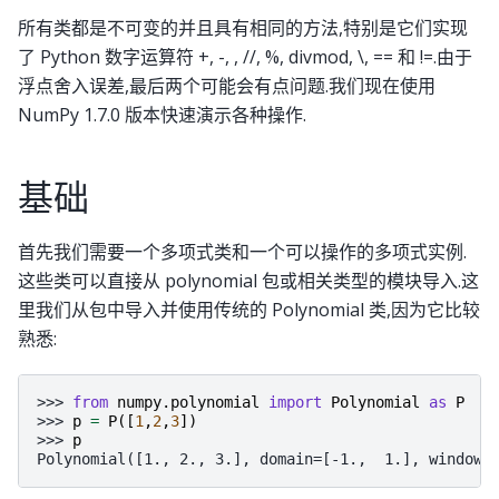
所有类都是不可变的并且具有相同的方法,特别是它们实现
了 Python 数字运算符 +, -, , //, %, divmod, \, == 和 !=.由于
浮点舍入误差,最后两个可能会有点问题.我们现在使用
NumPy 1.7.0 版本快速演示各种操作.
基础
首先我们需要一个多项式类和一个可以操作的多项式实例.
这些类可以直接从 polynomial 包或相关类型的模块导入.这
里我们从包中导入并使用传统的 Polynomial 类,因为它比较
熟悉:
>>> 
from
numpy.polynomial
import
Polynomial
as
P
>>> 
p
=
P
([
1
,
2
,
3
])
>>> 
p
Polynomial([1., 2., 3.], domain=[-1.,  1.], window=