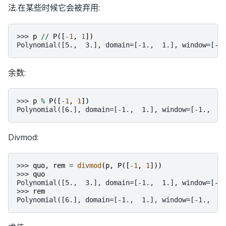
法.在某些时候它会被弃用:
>>> 
p
//
P
([
-
1
,
1
])
Polynomial([5.,  3.], domain=[-1.,  1.], window=[-1
余数:
>>> 
p
%
P
([
-
1
,
1
])
Polynomial([6.], domain=[-1.,  1.], window=[-1.,  1
Divmod:
>>> 
quo
,
rem
=
divmod
(
p
,
P
([
-
1
,
1
]))
>>> 
quo
Polynomial([5.,  3.], domain=[-1.,  1.], window=[-1
>>> 
rem
Polynomial([6.], domain=[-1.,  1.], window=[-1.,  1