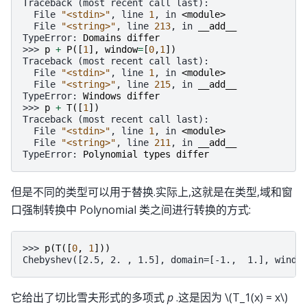
Traceback (most recent call last):
  File 
"<stdin>"
, line 
1
, in 
<module>
  File 
"<string>"
, line 
213
, in 
__add__
TypeError
: 
Domains differ
>>> 
p
+
P
([
1
],
window
=
[
0
,
1
])
Traceback (most recent call last):
  File 
"<stdin>"
, line 
1
, in 
<module>
  File 
"<string>"
, line 
215
, in 
__add__
TypeError
: 
Windows differ
>>> 
p
+
T
([
1
])
Traceback (most recent call last):
  File 
"<stdin>"
, line 
1
, in 
<module>
  File 
"<string>"
, line 
211
, in 
__add__
TypeError
: 
Polynomial types differ
但是不同的类型可以用于替换.实际上,这就是在类型,域和窗
口强制转换中 Polynomial 类之间进行转换的方式:
>>> 
p
(
T
([
0
,
1
]))
Chebyshev([2.5, 2. , 1.5], domain=[-1.,  1.], windo
它给出了切比雪夫形式的多项式
p
.这是因为
\(T_1(x) = x\)