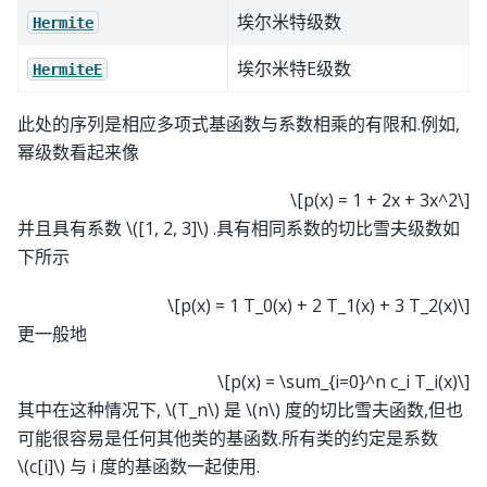
埃尔米特级数
Hermite
埃尔米特E级数
HermiteE
此处的序列是相应多项式基函数与系数相乘的有限和.例如,
幂级数看起来像
\[p(x) = 1 + 2x + 3x^2\]
并且具有系数
\([1, 2, 3]\)
.具有相同系数的切比雪夫级数如
下所示
\[p(x) = 1 T_0(x) + 2 T_1(x) + 3 T_2(x)\]
更一般地
\[p(x) = \sum_{i=0}^n c_i T_i(x)\]
其中在这种情况下,
\(T_n\)
是
\(n\)
度的切比雪夫函数,但也
可能很容易是任何其他类的基函数.所有类的约定是系数
\(c[i]\)
与 i 度的基函数一起使用.