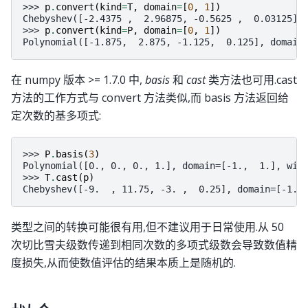
>>> 
p
.
convert
(
kind
=
T
,
domain
=
[
0
,
1
])
Chebyshev([-2.4375 ,  2.96875, -0.5625 ,  0.03125],
>>> 
p
.
convert
(
kind
=
P
,
domain
=
[
0
,
1
])
Polynomial([-1.875,  2.875, -1.125,  0.125], domain
在 numpy 版本 >= 1.7.0 中,
basis
和
cast
类方法也可用.cast
方法的工作方式与 convert 方法类似,而 basis 方法返回给
定次数的基多项式:
>>> 
P
.
basis
(
3
)
Polynomial([0., 0., 0., 1.], domain=[-1.,  1.], win
>>> 
T
.
cast
(
p
)
Chebyshev([-9.  , 11.75, -3. ,  0.25], domain=[-1.,
类型之间的转换可能很有用,但不建议用于日常使用.从 50
次切比雪夫级数传递到相同次数的多项式级数会导致数值精
度损失,从而使数值评估的结果本质上是随机的.