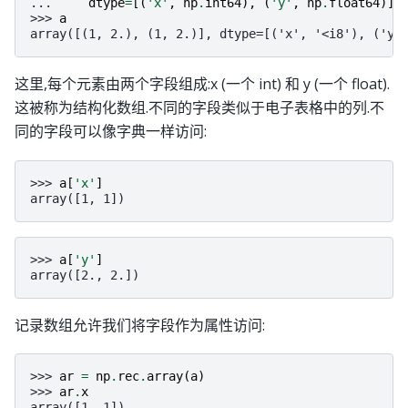
... 
dtype
=
[(
'x'
,
np
.
int64
),
(
'y'
,
np
.
float64
)])
>>> 
a
array([(1, 2.), (1, 2.)], dtype=[('x', '<i8'), ('y'
这里,每个元素由两个字段组成:x (一个 int) 和 y (一个 float).
这被称为结构化数组.不同的字段类似于电子表格中的列.不
同的字段可以像字典一样访问:
>>> 
a
[
'x'
]
array([1, 1])
>>> 
a
[
'y'
]
array([2., 2.])
记录数组允许我们将字段作为属性访问:
>>> 
ar
=
np
.
rec
.
array
(
a
)
>>> 
ar
.
x
array([1, 1])