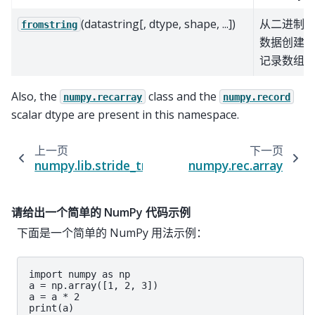
(datastring[, dtype, shape, ...])
从二进制
fromstring
数据创建
记录数组
Also, the
class and the
numpy.recarray
numpy.record
scalar dtype are present in this namespace.
上一页
下一页
numpy.lib.stride_tricks.sliding_window_view
numpy.rec.array
请给出一个简单的 NumPy 代码示例
下面是一个简单的 NumPy 用法示例：
import numpy as np

a = np.array([1, 2, 3])

a = a * 2

print(a)