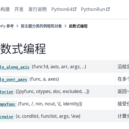
码构建
开发
发行说明
Python64
PythonRun
mPy 参考
按主题分类的例程和对象
函数式编程
数式编程
(func1d, axis, arr, args, ...)
沿给定
ly_along_axis
(func, a, axes)
在多
ly_over_axes
([pyfunc, otypes, doc, excluded, ...])
返回一
torize
(func, /, nin, nout, \[, identity])
接受任
mpyfunc
(x, condlist, funclist, args, \kw)
计算
cewise