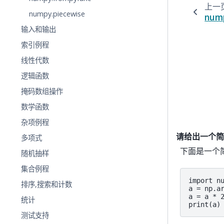
上一
numpy.piecewise
nump
输入和输出
索引例程
线性代数
逻辑函数
掩码数组操作
数学函数
杂项例程
请给出一个简单
多项式
下面是一个简
随机抽样
集合例程
import nu
排序,搜索和计数
a = np.ar
a = a * 2
统计
print(a)
测试支持