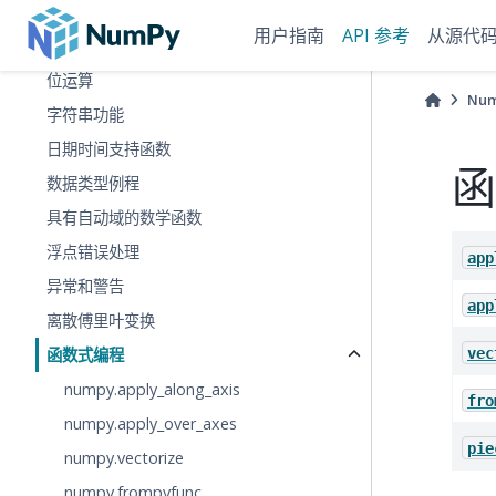
数组创建例程
用户指南
API 参考
从源代
数组操作例程
位运算
Nu
字符串功能
日期时间支持函数
函
数据类型例程
具有自动域的数学函数
浮点错误处理
app
异常和警告
app
离散傅里叶变换
vec
函数式编程
numpy.apply_along_axis
fro
numpy.apply_over_axes
pie
numpy.vectorize
numpy.frompyfunc