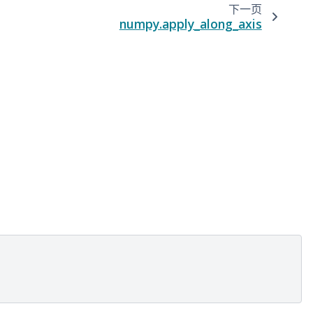
下一页
numpy.apply_along_axis