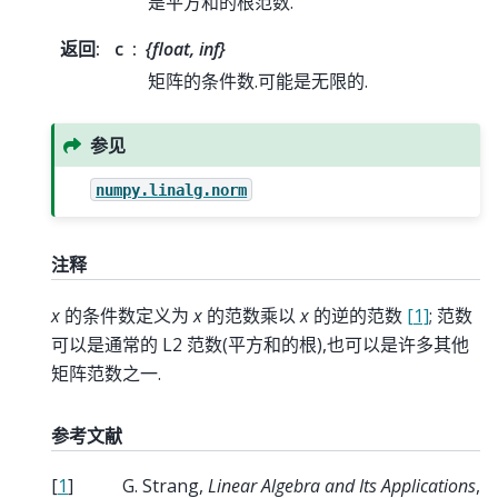
是平方和的根范数.
返回
:
c
{float, inf}
矩阵的条件数.可能是无限的.
参见
numpy.linalg.norm
注释
x
的条件数定义为
x
的范数乘以
x
的逆的范数
[1]
; 范数
可以是通常的 L2 范数(平方和的根),也可以是许多其他
矩阵范数之一.
参考文献
[
1
]
G. Strang,
Linear Algebra and Its Applications
,