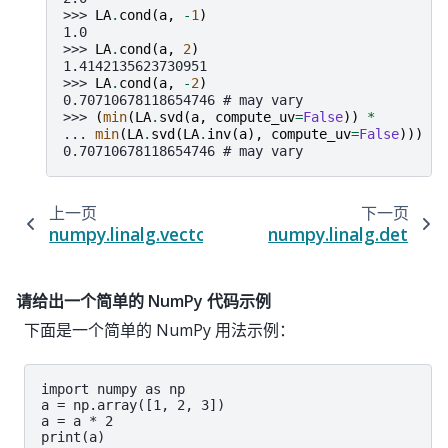
>>> 
LA
.
cond
(
a
,
-
1
)
1.0
>>> 
LA
.
cond
(
a
,
2
)
1.4142135623730951
>>> 
LA
.
cond
(
a
,
-
2
)
0.70710678118654746 # may vary
>>> 
(
min
(
LA
.
svd
(
a
,
compute_uv
=
False
))
*
... 
min
(
LA
.
svd
(
LA
.
inv
(
a
),
compute_uv
=
False
)))
0.70710678118654746 # may vary
上一页
下一页
numpy.linalg.vector_norm
numpy.linalg.det
请给出一个简单的 NumPy 代码示例
下面是一个简单的 NumPy 用法示例：
import numpy as np

a = np.array([1, 2, 3])

a = a * 2

print(a)