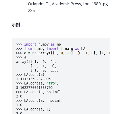
Orlando, FL, Academic Press, Inc., 1980, pg.
285.
示例
>>> 
import
numpy
as
np
>>> 
from
numpy
import
linalg
as
LA
>>> 
a
=
np
.
array
([[
1
,
0
,
-
1
],
[
0
,
1
,
0
],
[
1
,
0
,
>>> 
a
array([[ 1,  0, -1],
       [ 0,  1,  0],
       [ 1,  0,  1]])
>>> 
LA
.
cond
(
a
)
1.4142135623730951
>>> 
LA
.
cond
(
a
,
'fro'
)
3.1622776601683795
>>> 
LA
.
cond
(
a
,
np
.
inf
)
2.0
>>> 
LA
.
cond
(
a
,
-
np
.
inf
)
1.0
>>> 
LA
.
cond
(
a
,
1
)
2.0