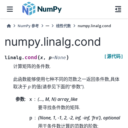
NumPy 参考
线性代数
numpy.linalg.cond
numpy.linalg.cond
[源代码]
(
)
cond
linalg.
x
,
p
=
None
计算矩阵的条件数.
此函数能够使用七种不同的范数之一返回条件数,具体
取决于
p
的值(请参见下面的"参数").
参数
:
x
(…, M, N) array_like
要寻找条件数的矩阵.
p
{None, 1, -1, 2, -2, inf, -inf, ‘fro’}, optional
用于条件数计算的范数的阶数: