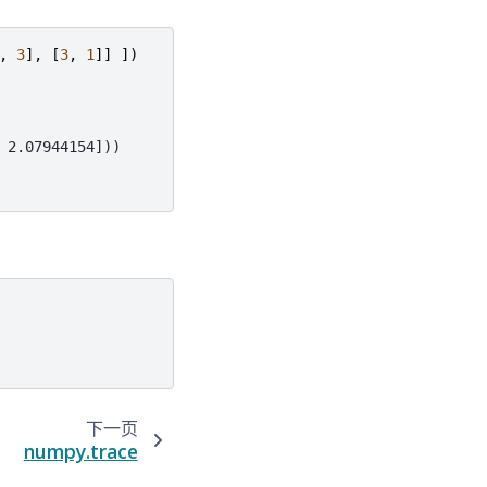
,
3
],
[
3
,
1
]]
])
 2.07944154]))
下一页
numpy.trace