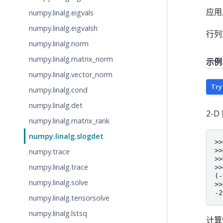
应用
numpy.linalg.eigvals
numpy.linalg.eigvalsh
行列
numpy.linalg.norm
numpy.linalg.matrix_norm
示例
numpy.linalg.vector_norm
Try
numpy.linalg.cond
numpy.linalg.det
2-D
numpy.linalg.matrix_rank
numpy.linalg.slogdet
>>
>>
numpy.trace
>>
numpy.linalg.trace
>>
(-
numpy.linalg.solve
>>
-2
numpy.linalg.tensorsolve
numpy.linalg.lstsq
计算