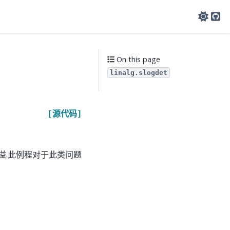
Git
On this page
linalg.slogdet
[源代码]
溢.此例程对于此类问题