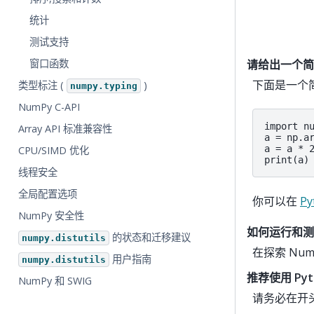
统计
测试支持
请给出一个简单
窗口函数
下面是一个简
类型标注 (
)
numpy.typing
NumPy C-API
import nu
Array API 标准兼容性
a = np.ar
a = a * 2
CPU/SIMD 优化
print(a)
线程安全
全局配置选项
你可以在
Py
NumPy 安全性
如何运行和测试
的状态和迁移建议
numpy.distutils
在探索 N
用户指南
numpy.distutils
推荐使用 Pyt
NumPy 和 SWIG
请务必在开