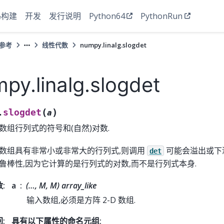
码构建
开发
发行说明
Python64
PythonRun
 参考
线性代数
numpy.linalg.slogdet
py.linalg.slogdet
(
)
slogdet
.
a
数组行列式的符号和(自然)对数.
数组具有非常小或非常大的行列式,则调用
可能会溢出或下
det
鲁棒性,因为它计算的是行列式的对数,而不是行列式本身.
数
:
a
(…, M, M) array_like
输入数组,必须是方阵 2-D 数组.
回
:
具有以下属性的命名元组: