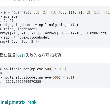
> 
a
=
np
.
array
([
[[
1
,
2
],
[
3
,
4
]],
[[
1
,
2
],
[
2
,
1
]],
[[
1
> 
a
.
shape
, 2, 2)
> 
sign
,
logabsdet
=
np
.
linalg
.
slogdet
(
a
)
> 
(
sign
,
logabsdet
)
rray([-1., -1., -1.]), array([ 0.69314718,  1.09861229, 
> 
sign
*
np
.
exp
(
logabsdet
)
ray([-2., -3., -8.])
程在普通
失败的地方可以成功:
det
> 
np
.
linalg
.
det
(
np
.
eye
(
500
)
*
0.1
)
0
> 
np
.
linalg
.
slogdet
(
np
.
eye
(
500
)
*
0.1
)
, -1151.2925464970228)
inalg.matrix_rank