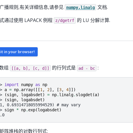
广播规则,有关详细信息,请参见
文档.
numpy.linalg
式通过使用 LAPACK 例程
的 LU 分解计算.
z/dgetrf
 it in your browser!
 数组
的行列式是
:
[[a,
b],
[c,
d]]
ad
-
bc
> 
import
numpy
as
np
> 
a
=
np
.
array
([[
1
,
2
],
[
3
,
4
]])
> 
(
sign
,
logabsdet
)
=
np
.
linalg
.
slogdet
(
a
)
> 
(
sign
,
logabsdet
)
1, 0.69314718055994529) # may vary
> 
sign
*
np
.
exp
(
logabsdet
)
.0
矩阵堆栈的对数行列式: