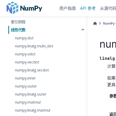
函数式编程
用户指南
API 参考
从源代
输入和输出
索引例程
NumPy
线性代数
numpy.dot
num
numpy.linalg.multi_dot
numpy.vdot
linalg
numpy.vecdot
计算
numpy.linalg.vecdot
如果
numpy.inner
更具
numpy.outer
numpy.linalg.outer
参
numpy.matmul
numpy.linalg.matmul
返