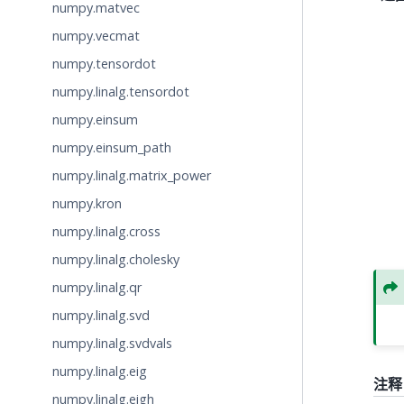
numpy.matvec
numpy.vecmat
numpy.tensordot
numpy.linalg.tensordot
numpy.einsum
numpy.einsum_path
numpy.linalg.matrix_power
numpy.kron
numpy.linalg.cross
numpy.linalg.cholesky
numpy.linalg.qr
numpy.linalg.svd
numpy.linalg.svdvals
numpy.linalg.eig
注释
numpy.linalg.eigh