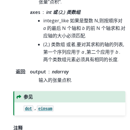
张量"点积".
axes
int 或 (2,) 类数组
integer_like 如果是整数 N,则按顺序对
a
的最后 N 个轴和
b
的前 N 个轴求和.对
应轴的大小必须匹配.
(2,) 类数组 或者,要对其求和的轴的列表,
第一个序列应用于
a
,第二个应用于
b
.
两个类数组元素必须具有相同的长度.
返回
:
output
ndarray
输入的张量点积.
参见
,
dot
einsum
注释