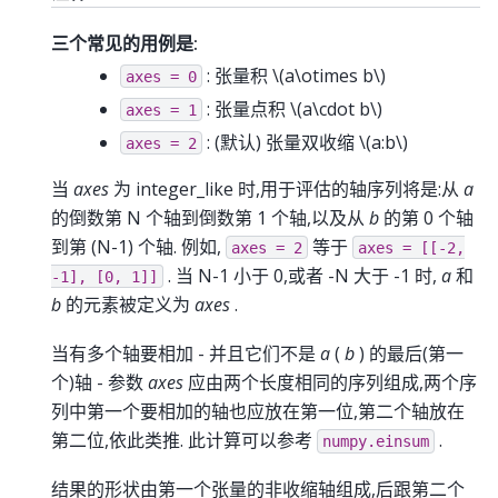
三个常见的用例是:
: 张量积
\(a\otimes b\)
axes
=
0
: 张量点积
\(a\cdot b\)
axes
=
1
: (默认) 张量双收缩
\(a:b\)
axes
=
2
当
axes
为 integer_like 时,用于评估的轴序列将是:从
a
的倒数第 N 个轴到倒数第 1 个轴,以及从
b
的第 0 个轴
到第 (N-1) 个轴. 例如,
等于
axes
=
2
axes
=
[[-2,
. 当 N-1 小于 0,或者 -N 大于 -1 时,
a
和
-1],
[0,
1]]
b
的元素被定义为
axes
.
当有多个轴要相加 - 并且它们不是
a
(
b
) 的最后(第一
个)轴 - 参数
axes
应由两个长度相同的序列组成,两个序
列中第一个要相加的轴也应放在第一位,第二个轴放在
第二位,依此类推. 此计算可以参考
.
numpy.einsum
结果的形状由第一个张量的非收缩轴组成,后跟第二个