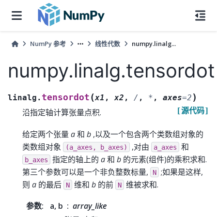
NumPy 参考
线性代数
numpy.linalg...
numpy.linalg.tensordot
(
)
tensordot
linalg.
x1
,
x2
,
/
,
*
,
axes
=
2
[源代码]
沿指定轴计算张量点积.
给定两个张量
a
和
b
,以及一个包含两个类数组对象的
类数组对象
,对由
和
(a_axes,
b_axes)
a_axes
指定的轴上的
a
和
b
的元素(组件)的乘积求和.
b_axes
第三个参数可以是一个非负整数标量,
;如果是这样,
N
则
a
的最后
维和
b
的前
维被求和.
N
N
参数
:
a, b
array_like