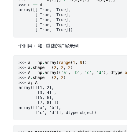
>>> 
c
==
d
array([[ True,  True],
       [ True,  True],
       [ True,  True],
       [ True,  True],
       [ True,  True]])
一个利用 + 和 : 重载的扩展示例
>>> 
a
=
np
.
array
(
range
(
1
,
9
))
>>> 
a
.
shape
=
(
2
,
2
,
2
)
>>> 
A
=
np
.
array
((
'a'
,
'b'
,
'c'
,
'd'
),
dtype
=
obj
>>> 
A
.
shape
=
(
2
,
2
)
>>> 
a
;
A
array([[[1, 2],
        [3, 4]],
       [[5, 6],
        [7, 8]]])
array([['a', 'b'],
       ['c', 'd']], dtype=object)