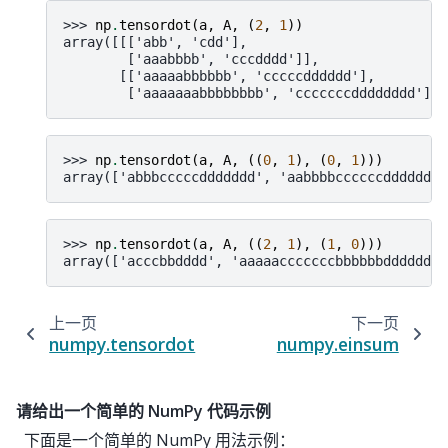
>>> 
np
.
tensordot
(
a
,
A
,
(
2
,
1
))
array([[['abb', 'cdd'],
        ['aaabbbb', 'cccdddd']],
       [['aaaaabbbbbb', 'cccccdddddd'],
        ['aaaaaaabbbbbbbb', 'cccccccdddddddd']]]
>>> 
np
.
tensordot
(
a
,
A
,
((
0
,
1
),
(
0
,
1
)))
array(['abbbcccccddddddd', 'aabbbbccccccdddddddd
>>> 
np
.
tensordot
(
a
,
A
,
((
2
,
1
),
(
1
,
0
)))
array(['acccbbdddd', 'aaaaacccccccbbbbbbdddddddd
上一页
下一页
numpy.tensordot
numpy.einsum
请给出一个简单的 NumPy 代码示例
下面是一个简单的 NumPy 用法示例：