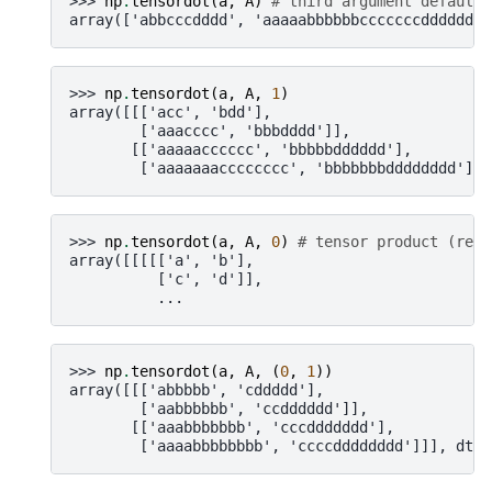
>>> 
np
.
tensordot
(
a
,
A
)
# third argument default 
array(['abbcccdddd', 'aaaaabbbbbbcccccccdddddddd
>>> 
np
.
tensordot
(
a
,
A
,
1
)
array([[['acc', 'bdd'],
        ['aaacccc', 'bbbdddd']],
       [['aaaaacccccc', 'bbbbbdddddd'],
        ['aaaaaaacccccccc', 'bbbbbbbdddddddd']]]
>>> 
np
.
tensordot
(
a
,
A
,
0
)
# tensor product (resu
array([[[[['a', 'b'],
          ['c', 'd']],
          ...
>>> 
np
.
tensordot
(
a
,
A
,
(
0
,
1
))
array([[['abbbbb', 'cddddd'],
        ['aabbbbbb', 'ccdddddd']],
       [['aaabbbbbbb', 'cccddddddd'],
        ['aaaabbbbbbbb', 'ccccdddddddd']]], dtyp