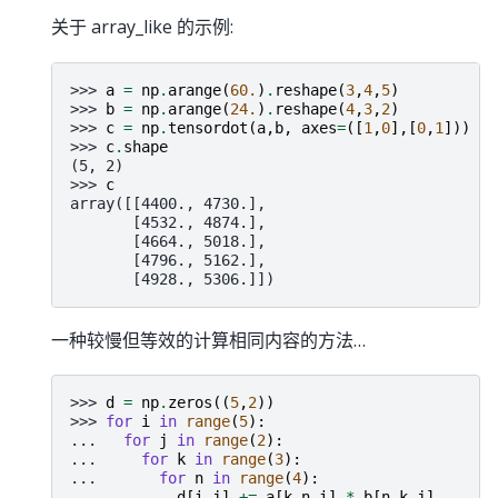
关于 array_like 的示例:
>>> 
a
=
np
.
arange
(
60.
)
.
reshape
(
3
,
4
,
5
)
>>> 
b
=
np
.
arange
(
24.
)
.
reshape
(
4
,
3
,
2
)
>>> 
c
=
np
.
tensordot
(
a
,
b
,
axes
=
([
1
,
0
],[
0
,
1
]))
>>> 
c
.
shape
(5, 2)
>>> 
c
array([[4400., 4730.],
       [4532., 4874.],
       [4664., 5018.],
       [4796., 5162.],
       [4928., 5306.]])
一种较慢但等效的计算相同内容的方法…
>>> 
d
=
np
.
zeros
((
5
,
2
))
>>> 
for
i
in
range
(
5
):
... 
for
j
in
range
(
2
):
... 
for
k
in
range
(
3
):
... 
for
n
in
range
(
4
):
... 
d
[
i
,
j
]
+=
a
[
k
,
n
,
i
]
*
b
[
n
,
k
,
j
]