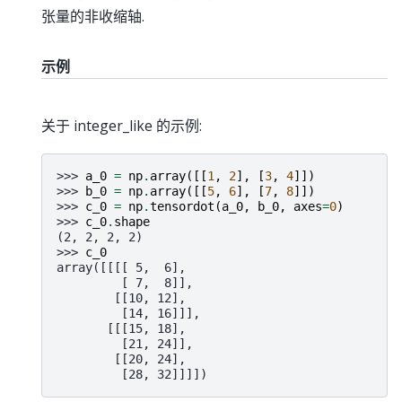
张量的非收缩轴.
示例
关于 integer_like 的示例:
>>> 
a_0
=
np
.
array
([[
1
,
2
],
[
3
,
4
]])
>>> 
b_0
=
np
.
array
([[
5
,
6
],
[
7
,
8
]])
>>> 
c_0
=
np
.
tensordot
(
a_0
,
b_0
,
axes
=
0
)
>>> 
c_0
.
shape
(2, 2, 2, 2)
>>> 
c_0
array([[[[ 5,  6],
         [ 7,  8]],
        [[10, 12],
         [14, 16]]],
       [[[15, 18],
         [21, 24]],
        [[20, 24],
         [28, 32]]]])